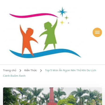
Lê Quỳnh Phương
Chuyên gia Giáo dục sớm, giúp Mẹ TÂM AN, Con HẠNH PHÚC – Lê
Quỳnh Phương
Trang chủ
Kiến Thức
Top 5 Món Ăn Ngon Nên Thử Khi Du Lịch
Cánh Buồm Xanh