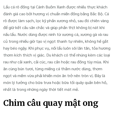
Lẩu cá rô đồng tại Cánh Buồm Xanh được nhiều thực khách
đánh giá cao bởi hương vị chuẩn miền đồng bằng Bắc Bộ. Cá
rô được làm sạch, lọc kỹ phần xương nhỏ, sau đó chiên vàng
để giữ kết cấu săn chắc và giúp phần thịt không bị nát khi
nấu lẩu. Nước dùng được ninh từ xương cá, xương gà và rau
củ trong nhiều giờ tạo vị ngọt thanh tự nhiên, không hề gắt
hay béo ngậy. Khi phục vụ, nồi lẩu luôn sôi lăn tăn, tỏa hương
thơm kích thích vị giác. Du khách có thể nhúng kèm các loại
rau như cải xanh, cải cúc, rau cần hoặc rau đồng tùy mùa. Khi
ăn cùng bún tươi, từng miếng cá thấm nước dùng, thơm
ngọt và mềm vừa phải khiến món ăn trở nên tròn vị. Đây là
món lý tưởng cho bữa trưa hoặc bữa tối quây quần bên hồ,
nhất là trong những ngày thời tiết mát mẻ.
Chim câu quay mật ong