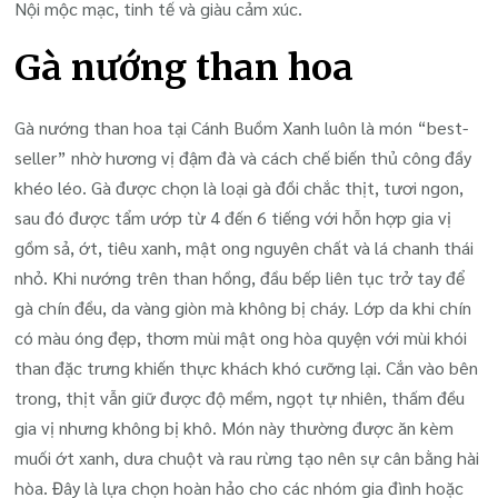
Nội mộc mạc, tinh tế và giàu cảm xúc.
Gà nướng than hoa
Gà nướng than hoa tại Cánh Buồm Xanh luôn là món “best-
seller” nhờ hương vị đậm đà và cách chế biến thủ công đầy
khéo léo. Gà được chọn là loại gà đồi chắc thịt, tươi ngon,
sau đó được tẩm ướp từ 4 đến 6 tiếng với hỗn hợp gia vị
gồm sả, ớt, tiêu xanh, mật ong nguyên chất và lá chanh thái
nhỏ. Khi nướng trên than hồng, đầu bếp liên tục trở tay để
gà chín đều, da vàng giòn mà không bị cháy. Lớp da khi chín
có màu óng đẹp, thơm mùi mật ong hòa quyện với mùi khói
than đặc trưng khiến thực khách khó cưỡng lại. Cắn vào bên
trong, thịt vẫn giữ được độ mềm, ngọt tự nhiên, thấm đều
gia vị nhưng không bị khô. Món này thường được ăn kèm
muối ớt xanh, dưa chuột và rau rừng tạo nên sự cân bằng hài
hòa. Đây là lựa chọn hoàn hảo cho các nhóm gia đình hoặc