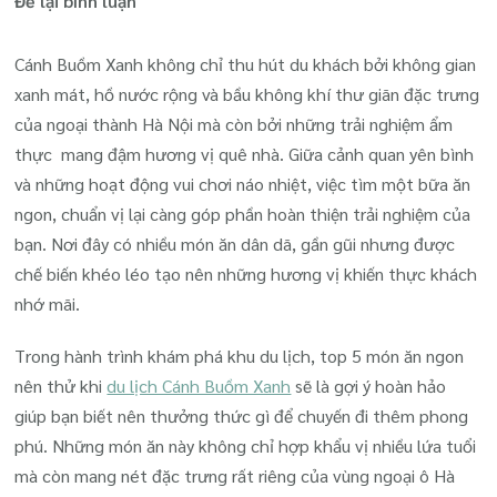
Để lại bình luận
Top
5
Cánh Buồm Xanh không chỉ thu hút du khách bởi không gian
Món
xanh mát, hồ nước rộng và bầu không khí thư giãn đặc trưng
Ăn
của ngoại thành Hà Nội mà còn bởi những trải nghiệm ẩm
Ngon
thực mang đậm hương vị quê nhà. Giữa cảnh quan yên bình
Nên
và những hoạt động vui chơi náo nhiệt, việc tìm một bữa ăn
Thử
ngon, chuẩn vị lại càng góp phần hoàn thiện trải nghiệm của
Khi
bạn. Nơi đây có nhiều món ăn dân dã, gần gũi nhưng được
Du
chế biến khéo léo tạo nên những hương vị khiến thực khách
Lịch
nhớ mãi.
Cánh
Trong hành trình khám phá khu du lịch, top 5 món ăn ngon
Buồm
nên thử khi
du lịch Cánh Buồm Xanh
sẽ là gợi ý hoàn hảo
Xanh
giúp bạn biết nên thưởng thức gì để chuyến đi thêm phong
phú. Những món ăn này không chỉ hợp khẩu vị nhiều lứa tuổi
mà còn mang nét đặc trưng rất riêng của vùng ngoại ô Hà