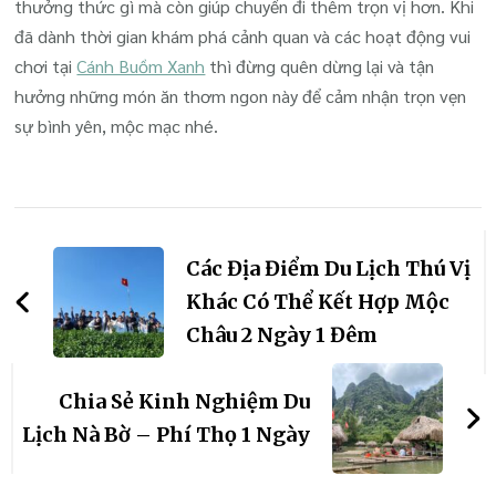
thưởng thức gì mà còn giúp chuyến đi thêm trọn vị hơn. Khi
đã dành thời gian khám phá cảnh quan và các hoạt động vui
chơi tại
Cánh Buồm Xanh
thì đừng quên dừng lại và tận
hưởng những món ăn thơm ngon này để cảm nhận trọn vẹn
sự bình yên, mộc mạc nhé.
Điều
hướng
Các Địa Điểm Du Lịch Thú Vị
bài
Khác Có Thể Kết Hợp Mộc
Châu 2 Ngày 1 Đêm
viết
Chia Sẻ Kinh Nghiệm Du
Lịch Nà Bờ – Phí Thọ 1 Ngày