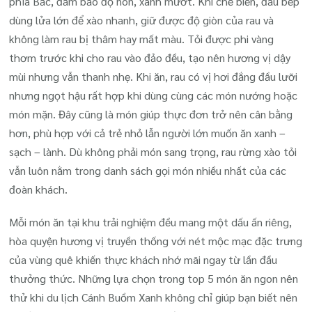
phía Bắc, đảm bảo độ non, xanh mướt. Khi chế biến, đầu bếp
dùng lửa lớn để xào nhanh, giữ được độ giòn của rau và
không làm rau bị thâm hay mất màu. Tỏi được phi vàng
thơm trước khi cho rau vào đảo đều, tạo nên hương vị dậy
mùi nhưng vẫn thanh nhẹ. Khi ăn, rau có vị hơi đắng đầu lưỡi
nhưng ngọt hậu rất hợp khi dùng cùng các món nướng hoặc
món mặn. Đây cũng là món giúp thực đơn trở nên cân bằng
hơn, phù hợp với cả trẻ nhỏ lẫn người lớn muốn ăn xanh –
sạch – lành. Dù không phải món sang trọng, rau rừng xào tỏi
vẫn luôn nằm trong danh sách gọi món nhiều nhất của các
đoàn khách.
Mỗi món ăn tại khu trải nghiệm đều mang một dấu ấn riêng,
hòa quyện hương vị truyền thống với nét mộc mạc đặc trưng
của vùng quê khiến thực khách nhớ mãi ngay từ lần đầu
thưởng thức. Những lựa chọn trong top 5 món ăn ngon nên
thử khi du lịch Cánh Buồm Xanh không chỉ giúp bạn biết nên