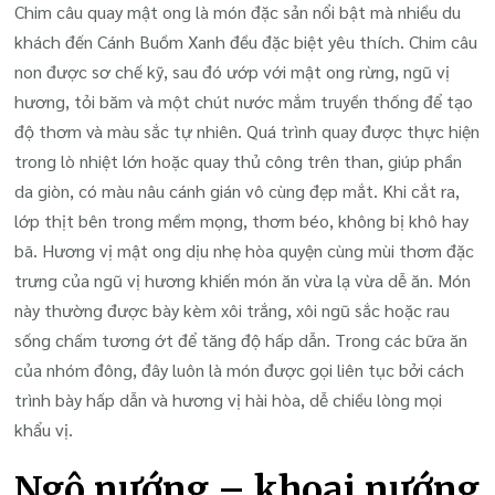
Chim câu quay mật ong là món đặc sản nổi bật mà nhiều du
khách đến Cánh Buồm Xanh đều đặc biệt yêu thích. Chim câu
non được sơ chế kỹ, sau đó ướp với mật ong rừng, ngũ vị
hương, tỏi băm và một chút nước mắm truyền thống để tạo
độ thơm và màu sắc tự nhiên. Quá trình quay được thực hiện
trong lò nhiệt lớn hoặc quay thủ công trên than, giúp phần
da giòn, có màu nâu cánh gián vô cùng đẹp mắt. Khi cắt ra,
lớp thịt bên trong mềm mọng, thơm béo, không bị khô hay
bã. Hương vị mật ong dịu nhẹ hòa quyện cùng mùi thơm đặc
trưng của ngũ vị hương khiến món ăn vừa lạ vừa dễ ăn. Món
này thường được bày kèm xôi trắng, xôi ngũ sắc hoặc rau
sống chấm tương ớt để tăng độ hấp dẫn. Trong các bữa ăn
của nhóm đông, đây luôn là món được gọi liên tục bởi cách
trình bày hấp dẫn và hương vị hài hòa, dễ chiều lòng mọi
khẩu vị.
Ngô nướng – khoai nướng