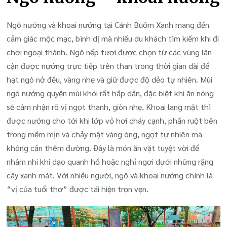
Ngô nướng và khoai nướng tại Cánh Buồm Xanh mang đến
cảm giác mộc mạc, bình dị mà nhiều du khách tìm kiếm khi đi
chơi ngoại thành. Ngô nếp tươi được chọn từ các vùng lân
cận được nướng trực tiếp trên than trong thời gian dài để
hạt ngô nở đều, vàng nhẹ và giữ được độ dẻo tự nhiên. Mùi
ngô nướng quyện mùi khói rất hấp dẫn, đặc biệt khi ăn nóng
sẽ cảm nhận rõ vị ngọt thanh, giòn nhẹ. Khoai lang mật thì
được nướng cho tới khi lớp vỏ hơi cháy cạnh, phần ruột bên
trong mềm mịn và chảy mật vàng óng, ngọt tự nhiên mà
không cần thêm đường. Đây là món ăn vặt tuyệt vời để
nhâm nhi khi dạo quanh hồ hoặc nghỉ ngơi dưới những rặng
cây xanh mát. Với nhiều người, ngô và khoai nướng chính là
“vị của tuổi thơ” được tái hiện trọn vẹn.