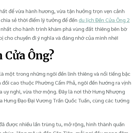
Lịch
 nhất để vừa hành hương, vừa tận hưởng trọn vẹn cảnh
Đền
ẽ chia sẻ thời điểm lý tưởng để đến
du lịch Đền Cửa Ông 2
Cửa
 nhất cho hành trình khám phá vùng đất thiêng bên bờ
Ông
2
bị cho chuyến đi ý nghĩa và đáng nhớ của mình nhé!
Ngày
ền Cửa Ông?
1
Đêm
là một trong những ngôi đền linh thiêng và nổi tiếng bậc
 đồi cao thuộc Phường Cẩm Phả, ngôi đền hướng ra vịnh
ừa uy nghi, vừa thơ mộng. Đây là nơi thờ Hưng Nhượng
ủa Hưng Đạo Đại Vương Trần Quốc Tuấn, cùng các tướng
đã được nhiều lần trùng tu, mở rộng, hình thành quần
 chùa, lăng mộ và đền Cặp Tiên, mỗi nơi đều mang đậm