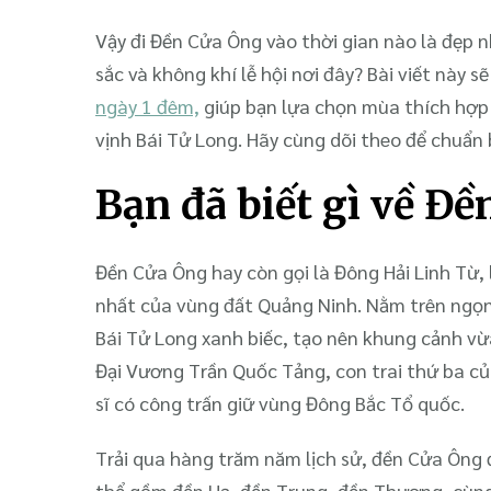
Vậy đi Đền Cửa Ông vào thời gian nào là đẹp
sắc và không khí lễ hội nơi đây? Bài viết này s
ngày 1 đêm,
giúp bạn lựa chọn mùa thích hợp
vịnh Bái Tử Long. Hãy cùng dõi theo để chuẩn 
Bạn đã biết gì về Đ
Đền Cửa Ông hay còn gọi là Đông Hải Linh Từ, 
nhất của vùng đất Quảng Ninh. Nằm trên ngọn
Bái Tử Long xanh biếc, tạo nên khung cảnh v
Đại Vương Trần Quốc Tảng, con trai thứ ba c
sĩ có công trấn giữ vùng Đông Bắc Tổ quốc.
Trải qua hàng trăm năm lịch sử, đền Cửa Ông 
thể gồm đền Hạ, đền Trung, đền Thượng, cùng