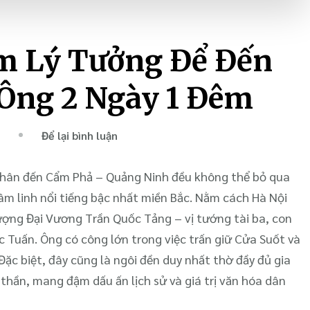
ểm Lý Tưởng Để Đến
 Ông 2 Ngày 1 Đêm
tại
Để lại bình luận
Chia
Sẻ
chân đến Cẩm Phả – Quảng Ninh đều không thể bỏ qua
Thời
m linh nổi tiếng bậc nhất miền Bắc. Nằm cách Hà Nội
Điểm
ợng Đại Vương Trần Quốc Tảng – vị tướng tài ba, con
Lý
 Tuấn. Ông có công lớn trong việc trấn giữ Cửa Suốt và
Tưởng
Đặc biệt, đây cũng là ngôi đền duy nhất thờ đầy đủ gia
Để
thần, mang đậm dấu ấn lịch sử và giá trị văn hóa dân
Đến
Du