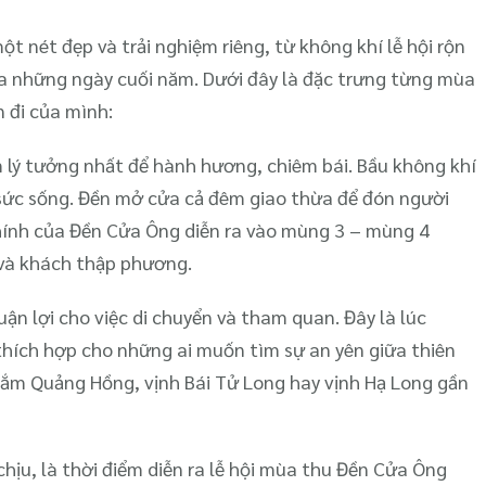
nét đẹp và trải nghiệm riêng, từ không khí lễ hội rộn
của những ngày cuối năm. Dưới đây là đặc trưng từng mùa
 đi của mình:
m lý tưởng nhất để hành hương, chiêm bái. Bầu không khí
 sức sống. Đền mở cửa cả đêm giao thừa để đón người
 chính của Đền Cửa Ông diễn ra vào mùng 3 – mùng 4
 và khách thập phương.
uận lợi cho việc di chuyển và tham quan. Đây là lúc
 thích hợp cho những ai muốn tìm sự an yên giữa thiên
tắm Quảng Hồng, vịnh Bái Tử Long hay vịnh Hạ Long gần
chịu, là thời điểm diễn ra lễ hội mùa thu Đền Cửa Ông