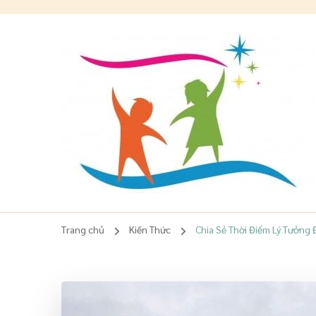
Lê Quỳnh Phương
Chuyên gia Giáo dục sớm, giúp Mẹ TÂM AN, Con HẠNH PHÚ
Trang chủ
Kiến Thức
Chia Sẻ Thời Điểm Lý Tưởng