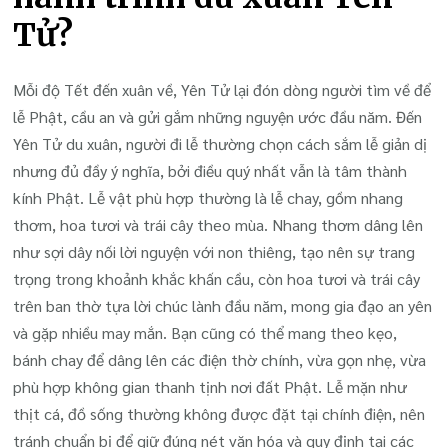
Tử?
Mỗi độ Tết đến xuân về, Yên Tử lại đón dòng người tìm về để
lễ Phật, cầu an và gửi gắm những nguyện ước đầu năm. Đến
Yên Tử du xuân, người đi lễ thường chọn cách sắm lễ giản dị
nhưng đủ đầy ý nghĩa, bởi điều quý nhất vẫn là tâm thành
kính Phật. Lễ vật phù hợp thường là lễ chay, gồm nhang
thơm, hoa tươi và trái cây theo mùa. Nhang thơm dâng lên
như sợi dây nối lời nguyện với non thiêng, tạo nên sự trang
trọng trong khoảnh khắc khấn cầu, còn hoa tươi và trái cây
trên ban thờ tựa lời chúc lành đầu năm, mong gia đạo an yên
và gặp nhiều may mắn. Bạn cũng có thể mang theo kẹo,
bánh chay để dâng lên các điện thờ chính, vừa gọn nhẹ, vừa
phù hợp không gian thanh tịnh nơi đất Phật. Lễ mặn như
thịt cá, đồ sống thường không được đặt tại chính điện, nên
tránh chuẩn bị để giữ đúng nét văn hóa và quy định tại các