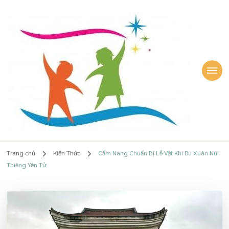
Lê Quỳnh Phương
Chuyên gia Giáo dục sớm, giúp Mẹ TÂM AN, Con HẠNH PHÚC – Lê
Quỳnh Phương
Trang chủ
Kiến Thức
Cẩm Nang Chuẩn Bị Lễ Vật Khi Du Xuân Núi
Thiêng Yên Tử