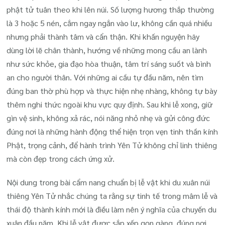
phật tử tuân theo khi lên núi. Số lượng hương thắp thường
là 3 hoặc 5 nén, cắm ngay ngắn vào lư, không cần quá nhiều
nhưng phải thành tâm và cẩn thận. Khi khấn nguyện hãy
dùng lời lẽ chân thành, hướng về những mong cầu an lành
như sức khỏe, gia đạo hòa thuận, tâm trí sáng suốt và bình
an cho người thân. Với những ai cầu tự đầu năm, nên tìm
đúng ban thờ phù hợp và thực hiện nhẹ nhàng, không tự bày
thêm nghi thức ngoài khu vực quy định. Sau khi lễ xong, giữ
gìn vệ sinh, không xả rác, nói năng nhỏ nhẹ và gửi công đức
đúng nơi là những hành động thể hiện trọn vẹn tinh thần kính
Phật, trọng cảnh, để hành trình Yên Tử không chỉ linh thiêng
mà còn đẹp trong cách ứng xử.
Nội dung trong bài cẩm nang chuẩn bị lễ vật khi du xuân núi
thiêng Yên Tử nhắc chúng ta rằng sự tinh tế trong mâm lễ và
thái độ thành kính mới là điều làm nên ý nghĩa của chuyến du
xuân đầu năm. Khi lễ vật được sắp xếp gọn gàng, đúng nơi