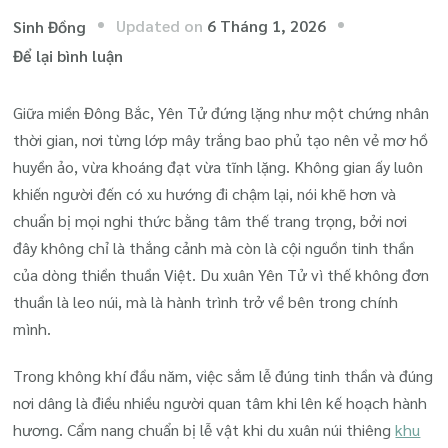
Updated on
6 Tháng 1, 2026
Sinh Đồng
tại
Để lại bình luận
Cẩm
Nang
Giữa miền Đông Bắc, Yên Tử đứng lặng như một chứng nhân
Chuẩn
thời gian, nơi từng lớp mây trắng bao phủ tạo nên vẻ mơ hồ
Bị
huyền ảo, vừa khoáng đạt vừa tĩnh lặng. Không gian ấy luôn
Lễ
khiến người đến có xu hướng đi chậm lại, nói khẽ hơn và
Vật
chuẩn bị mọi nghi thức bằng tâm thế trang trọng, bởi nơi
Khi
đây không chỉ là thắng cảnh mà còn là cội nguồn tinh thần
Du
của dòng thiền thuần Việt. Du xuân Yên Tử vì thế không đơn
Xuân
thuần là leo núi, mà là hành trình trở về bên trong chính
Núi
mình.
Thiêng
Trong không khí đầu năm, việc sắm lễ đúng tinh thần và đúng
Yên
nơi dâng là điều nhiều người quan tâm khi lên kế hoạch hành
Tử
hương. Cẩm nang chuẩn bị lễ vật khi du xuân núi thiêng
khu