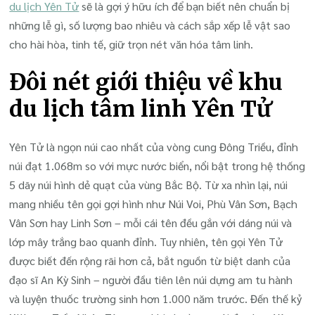
du lịch Yên Tử
sẽ là gợi ý hữu ích để bạn biết nên chuẩn bị
những lễ gì, số lượng bao nhiêu và cách sắp xếp lễ vật sao
cho hài hòa, tinh tế, giữ trọn nét văn hóa tâm linh.
Đôi nét giới thiệu về khu
du lịch tâm linh Yên Tử
Yên Tử là ngọn núi cao nhất của vòng cung Đông Triều, đỉnh
núi đạt 1.068m so với mực nước biển, nổi bật trong hệ thống
5 dãy núi hình dẻ quạt của vùng Bắc Bộ. Từ xa nhìn lại, núi
mang nhiều tên gọi gợi hình như Núi Voi, Phù Vân Sơn, Bạch
Vân Sơn hay Linh Sơn – mỗi cái tên đều gắn với dáng núi và
lớp mây trắng bao quanh đỉnh. Tuy nhiên, tên gọi Yên Tử
được biết đến rộng rãi hơn cả, bắt nguồn từ biệt danh của
đạo sĩ An Kỳ Sinh – người đầu tiên lên núi dựng am tu hành
và luyện thuốc trường sinh hơn 1.000 năm trước. Đến thế kỷ