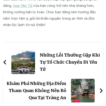
dâng,
tour Yên Tử
của bạn cũng trở nên nhẹ nhàng hơn,
không vướng bận lo toan. Chúc bạn dâng nén hương đầu
năm trọn tâm ý, gửi lời khấn nguyện trong an tĩnh và đón
nhận lộc lành từ núi thiền!
Điều
hướng
Những Lỗi Thường Gặp Khi
bài
Tự Tổ Chức Chuyến Đi Yên
Tử
viết
Khám Phá Những Địa Điểm
Tham Quan Không Nên Bỏ
Qua Tại Tràng An