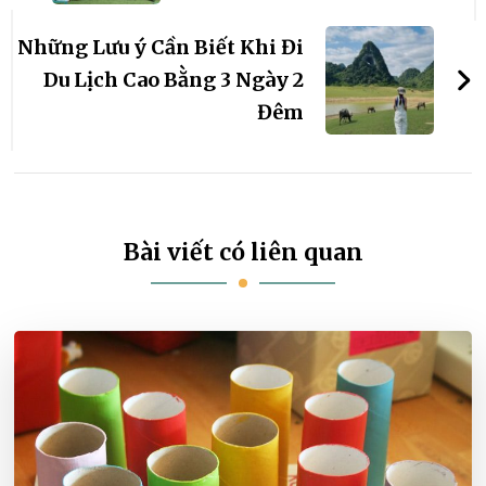
viết
Những Lưu ý Cần Biết Khi Đi
Du Lịch Cao Bằng 3 Ngày 2
Đêm
Bài viết có liên quan