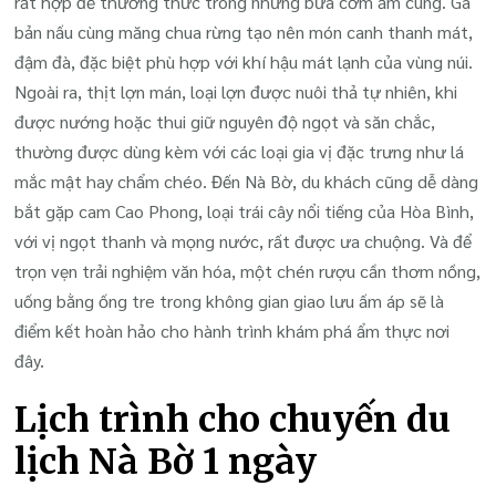
rất hợp để thưởng thức trong những bữa cơm ấm cúng. Gà
bản nấu cùng măng chua rừng tạo nên món canh thanh mát,
đậm đà, đặc biệt phù hợp với khí hậu mát lạnh của vùng núi.
Ngoài ra, thịt lợn mán, loại lợn được nuôi thả tự nhiên, khi
được nướng hoặc thui giữ nguyên độ ngọt và săn chắc,
thường được dùng kèm với các loại gia vị đặc trưng như lá
mắc mật hay chẩm chéo. Đến Nà Bờ, du khách cũng dễ dàng
bắt gặp cam Cao Phong, loại trái cây nổi tiếng của Hòa Bình,
với vị ngọt thanh và mọng nước, rất được ưa chuộng. Và để
trọn vẹn trải nghiệm văn hóa, một chén rượu cần thơm nồng,
uống bằng ống tre trong không gian giao lưu ấm áp sẽ là
điểm kết hoàn hảo cho hành trình khám phá ẩm thực nơi
đây.
Lịch trình cho chuyến du
lịch Nà Bờ 1 ngày