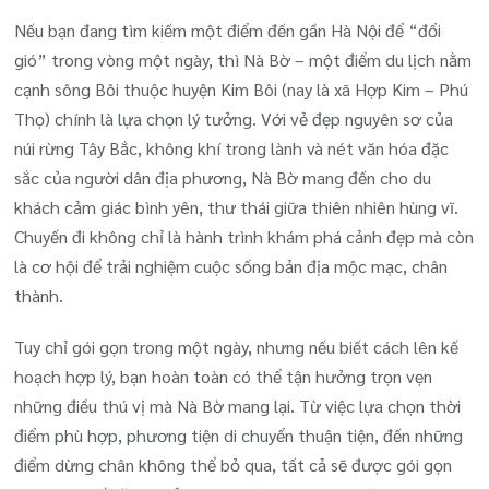
Sẻ
Nếu bạn đang tìm kiếm một điểm đến gần Hà Nội để “đổi
Kinh
gió” trong vòng một ngày, thì Nà Bờ – một điểm du lịch nằm
Nghiệ
cạnh sông Bôi thuộc huyện Kim Bôi (nay là xã Hợp Kim – Phú
Du
Thọ) chính là lựa chọn lý tưởng. Với vẻ đẹp nguyên sơ của
Lịch
núi rừng Tây Bắc, không khí trong lành và nét văn hóa đặc
Nà
sắc của người dân địa phương, Nà Bờ mang đến cho du
Bờ
khách cảm giác bình yên, thư thái giữa thiên nhiên hùng vĩ.
–
Chuyến đi không chỉ là hành trình khám phá cảnh đẹp mà còn
Phí
là cơ hội để trải nghiệm cuộc sống bản địa mộc mạc, chân
Thọ
thành.
1
Tuy chỉ gói gọn trong một ngày, nhưng nếu biết cách lên kế
Ngày
hoạch hợp lý, bạn hoàn toàn có thể tận hưởng trọn vẹn
những điều thú vị mà Nà Bờ mang lại. Từ việc lựa chọn thời
điểm phù hợp, phương tiện di chuyển thuận tiện, đến những
điểm dừng chân không thể bỏ qua, tất cả sẽ được gói gọn