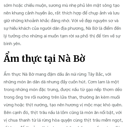
sớm hoặc chiều muộn, sương mù nhẹ phủ lên mặt sông tạo
nên khung cảnh huyền ảo, rất thích hợp để chụp ảnh và lưu
giữ những khoảnh khắc đáng nhớ. Với vẻ đẹp nguyên sơ và
sự hiếu khách của người dân địa phương, Nà Bờ là điểm đến
lý tưởng cho những ai muốn tạm rời xa phố thị để tìm về sự
bình yên.
Ẩm thực tại Nà Bờ
Ẩm thực Nà Bờ mang đậm dấu ấn núi rừng Tây Bắc, với
những món ăn dân dã nhưng đầy cuốn hút. Cơm lam là một
trong những món đặc trưng, được nấu từ gạo nếp thơm dẻo
trong ống tre rồi nướng trên lửa than, thường ăn kèm muối
vừng hoặc thịt nướng, tạo nên hương vị mộc mạc khó quên.
Bên cạnh đó, thịt trâu nấu lá lồm cũng là món ăn nổi bật, với
vị chua thanh từ lá rừng hòa quyện cùng thịt trâu mềm ngọt,