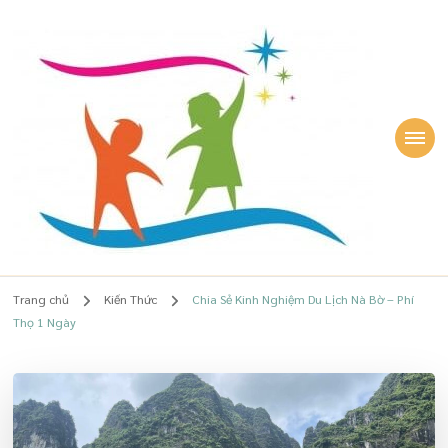
Lê Quỳnh Phương
Chuyên gia Giáo dục sớm, giúp Mẹ TÂM AN, Con HẠNH PHÚC – Lê
Quỳnh Phương
Trang chủ
Kiến Thức
Chia Sẻ Kinh Nghiệm Du Lịch Nà Bờ – Phí
Thọ 1 Ngày