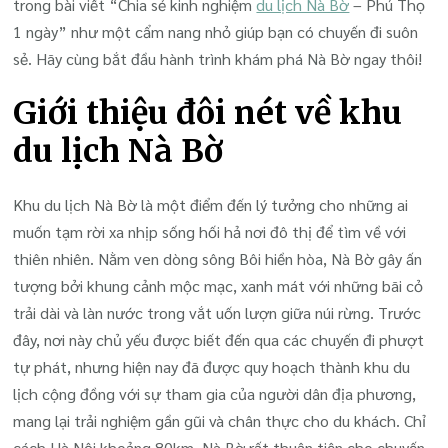
trong bài viết “Chia sẻ kinh nghiệm
du lịch Nà Bờ
– Phú Thọ
1 ngày” như một cẩm nang nhỏ giúp bạn có chuyến đi suôn
sẻ. Hãy cùng bắt đầu hành trình khám phá Nà Bờ ngay thôi!
Giới thiệu đôi nét về khu
du lịch Nà Bờ
Khu du lịch Nà Bờ là một điểm đến lý tưởng cho những ai
muốn tạm rời xa nhịp sống hối hả nơi đô thị để tìm về với
thiên nhiên. Nằm ven dòng sông Bôi hiền hòa, Nà Bờ gây ấn
tượng bởi khung cảnh mộc mạc, xanh mát với những bãi cỏ
trải dài và làn nước trong vắt uốn lượn giữa núi rừng. Trước
đây, nơi này chủ yếu được biết đến qua các chuyến đi phượt
tự phát, nhưng hiện nay đã được quy hoạch thành khu du
lịch cộng đồng với sự tham gia của người dân địa phương,
mang lại trải nghiệm gần gũi và chân thực cho du khách. Chỉ
cách Hà Nội khoảng 80km, Nà Bờ rất thuận tiện cho chuyến