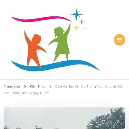
Lê Quỳnh Phương
Chuyên gia Giáo dục sớm, giúp Mẹ TÂM AN, Con HẠNH PHÚC – Lê
Quỳnh Phương
Trang chủ
Kiến Thức
Dịch Vụ Hấp Dẫn Có Trong Tour Du Lịch Côn
Sơn – Kiếp Bạc 2 Ngày 1 Đêm