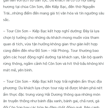
hương tại chùa Côn Sơn, đền Kiếp Bạc, đền thờ Nguyễn
Trãi…những điểm đến mang giá trị văn hóa và tín ngưỡng sâu
sắc.
– Tour Côn Sơn – Kiếp Bạc kết hợp nghỉ dưỡng:
Đây là lựa
chọn lý tưởng cho những du khách mong muốn vừa tham
quan di tích, vừa tận hưởng không gian thư giãn kết hợp
cùng điểm đến như Đồ Sơn – Hải Phòng. Tour thường bao
gồm các hoạt động nghỉ dưỡng tại khách sạn, tản bộ quanh
rừng thông, ngắm cảnh hồ Côn Sơn và hít thở bầu không khí
mát mẻ, yên bình.
– Tour Côn Sơn – Kiếp Bạc kết hợp trải nghiệm ẩm thực địa
phương:
Du khách lựa chọn tour này sẽ được khám phá nét
ẩm thực đặc trưng vùng Hải Dương thông qua những món
ăn truyền thống như bánh đậu xanh, bánh gai, chả rươi, gà
đồi Côn Sơn hay các bữa ăn đậm chất đồng quê. Bên cạnh