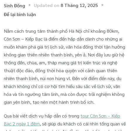
Updated on
8 Tháng 12, 2025
Sinh Đồng
tại
Để lại bình luận
Dịch
Vụ
Nằm cách trung tâm thành phố Hà Nội chỉ khoảng 80km,
Hấp
Côn Sơn – Kiếp Bạc là điểm đến hấp dẫn dành cho những ai
Dẫn
muốn khám phá giá trị lịch sử, văn hóa đồng thời tận hưởng
Có
không gian thiên nhiên thanh bình, yên ả. Nơi đây lưu giữ hệ
Trong
thống đền, chùa, am, tháp mang giá trị kiến trúc và nghệ
Tour
thuật độc đáo, đồng thời hòa quyện với cảnh quan thiên
Du
nhiên thanh bình, núi non hùng vĩ. Đến với điểm đến này, du
Lịch
khách không chỉ có cơ hội tìm hiểu sâu sắc về lịch sử, văn
Côn
hóa và tín ngưỡng tâm linh, mà còn được trải nghiệm không
Sơn
gian yên bình, tạo nên một hành trình bổ ích.
–
Qua bài viết dịch vụ hấp dẫn có trong
tour Côn Sơn – Kiếp
Kiếp
Bạc 2 ngày 1 đêm
, sẽ giúp du khách có cái nhìn tổng quan về
Bạc