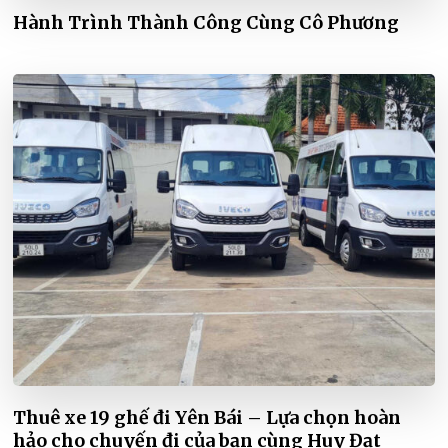
Hành Trình Thành Công Cùng Cô Phương
Thuê xe 19 ghế đi Yên Bái – Lựa chọn hoàn
hảo cho chuyến đi của bạn cùng Huy Đạt