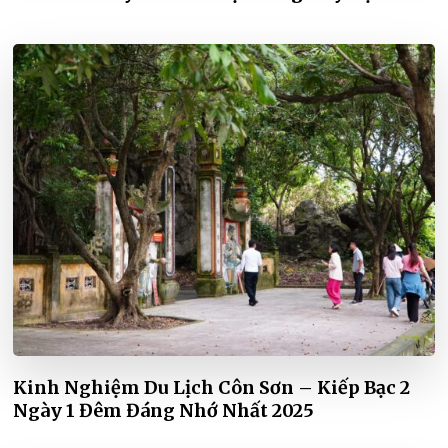
Kinh Nghiệm Du Lịch Côn Sơn – Kiếp Bạc 2
Ngày 1 Đêm Đáng Nhớ Nhất 2025