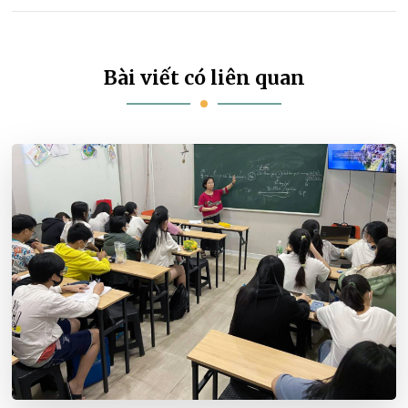
Bài viết có liên quan