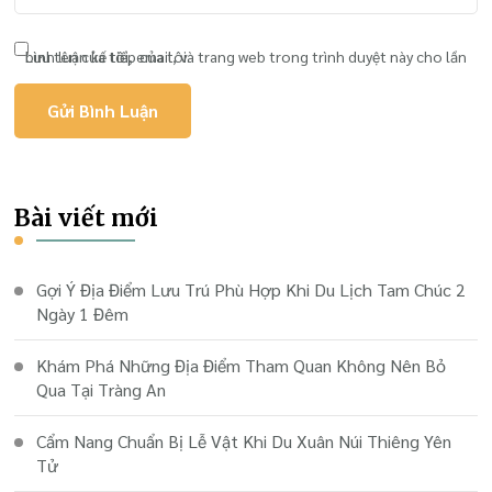
Lưu tên của tôi, email, và trang web trong trình duyệt này cho lần bình luận kế tiếp của tôi.
Bài viết mới
Gợi Ý Địa Điểm Lưu Trú Phù Hợp Khi Du Lịch Tam Chúc 2
Ngày 1 Đêm
Khám Phá Những Địa Điểm Tham Quan Không Nên Bỏ
Qua Tại Tràng An
Cẩm Nang Chuẩn Bị Lễ Vật Khi Du Xuân Núi Thiêng Yên
Tử