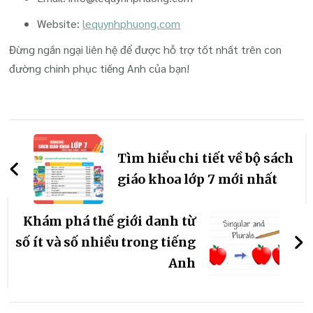
Website:
lequynhphuong.com
Đừng ngần ngại liên hệ để được hỗ trợ tốt nhất trên con
đường chinh phục tiếng Anh của bạn!
Điều
hướng
Tìm hiểu chi tiết về bộ sách
bài
giáo khoa lớp 7 mới nhất
viết
Khám phá thế giới danh từ
số ít và số nhiều trong tiếng
Anh