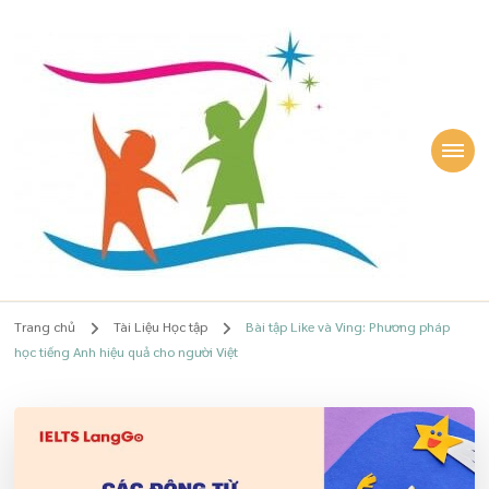
Lê Quỳnh Phương
Chuyên gia Giáo dục sớm, giúp Mẹ TÂM AN, Con HẠNH PHÚC – Lê
Quỳnh Phương
Trang chủ
Tài Liệu Học tập
Bài tập Like và Ving: Phương pháp
học tiếng Anh hiệu quả cho người Việt