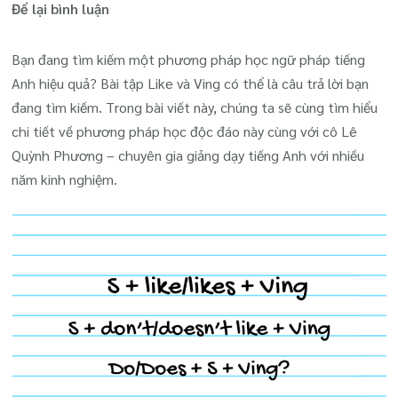
tại
Để lại bình luận
Bài
tập
Bạn đang tìm kiếm một phương pháp học ngữ pháp tiếng
Like
Anh hiệu quả? Bài tập Like và Ving có thể là câu trả lời bạn
và
đang tìm kiếm. Trong bài viết này, chúng ta sẽ cùng tìm hiểu
Ving:
chi tiết về phương pháp học độc đáo này cùng với cô Lê
Phương
Quỳnh Phương – chuyên gia giảng dạy tiếng Anh với nhiều
pháp
năm kinh nghiệm.
học
tiếng
Anh
hiệu
quả
cho
người
Việt